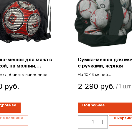
ка-мешок для мяча с
Сумка-мешок для мя
ой, на молнии,
с ручками, черная
ная
о добавить нанесение
На 10-14 мячей
Можно добавить нанесен
0
руб.
2 290
руб.
/
1 шт
дробнее
Подробнее
т в наличии
В корзин