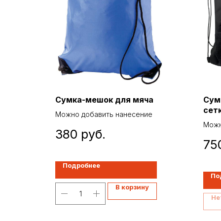
Сумка-мешок для мяча
Сум
сетк
Можно добавить нанесение
чер
Можн
380
руб.
75
Подробнее
По
В корзину
Не