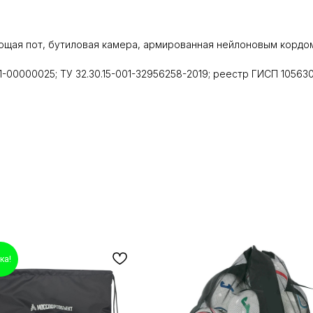
ющая пот, бутиловая камера, армированная нейлоновым кордом,
31-00000025; ТУ 32.30.15-001-32956258-2019; реестр ГИСП 10563
ка!