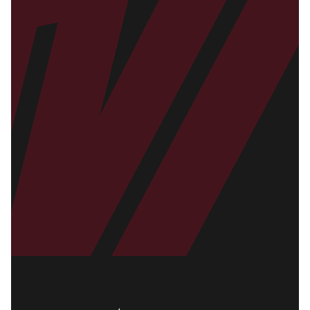
+7 (499) 290-79-28
Пн-Пт: 10:00-19:00
МО, Истринский район, д. Обушково, д. 120
ООО “Киберра” (ИНН 9723064877,
ОГРН 1187746814870)
SALES@MOYMYACH.RU
Для оформление заказа
INFO@MOYMYACH.RU
Для корпоративных клиентов
Договор оферты