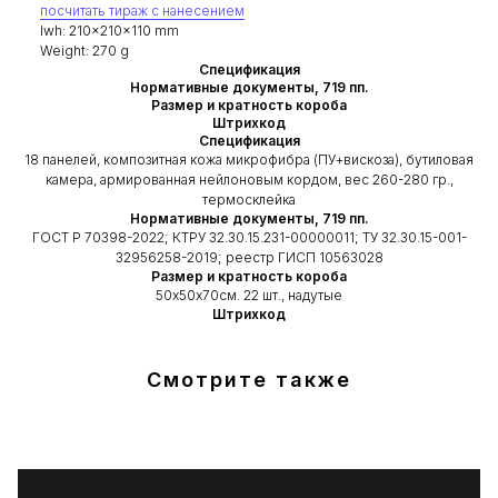
посчитать тираж с нанесением
lwh: 210x210x110 mm
Weight: 270 g
Спецификация
Нормативные документы, 719 пп.
Размер и кратность короба
Штрихкод
Спецификация
18 панелей, композитная кожа микрофибра (ПУ+вискоза), бутиловая
камера, армированная нейлоновым кордом, вес 260-280 гр.,
термосклейка
Нормативные документы, 719 пп.
ГОСТ Р 70398-2022; КТРУ 32.30.15.231-00000011; ТУ 32.30.15-001-
32956258-2019; реестр ГИСП 10563028
ЗАПОЛНИТЕ
ФОРМУ,
Размер и кратность короба
50х50х70см. 22 шт., надутые
ЧТОБЫ ПОЛУЧИТЬ
Штрихкод
КОНСУЛЬТАЦИЮ
Смотрите также
Наш менеджер ответит на все
интересующие вопросы