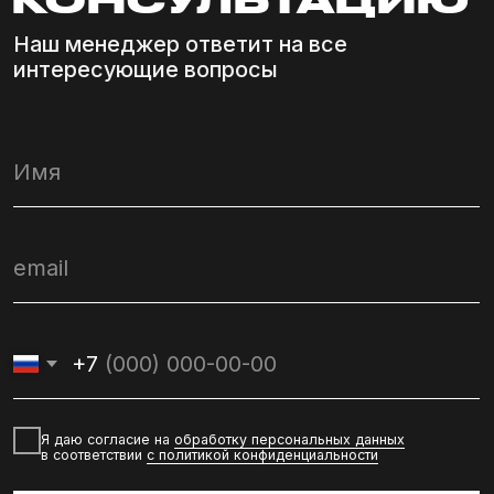
ООО “Киберра” (ИНН 9723064877,
ОГРН 1187746814870)
SALES@MOYMYACH.RU
Для оформление заказа
INFO@MOYMYACH.RU
Для корпоративных клиентов
Договор оферты
Политика конфиденциальности
Политика обработки персональных данных
Разработчик сайта