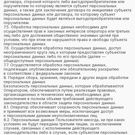
определенных законодательством РФ.
8.7. Оператор при обработке персональных данных обеспечивает
конфиденциальность персональных данных.
8.8. Оператор осуществляет хранение персональных данных
в форме, позволяющей определить субъекта персональных
данных, не дольше, чем этого требуют цели обработки
персональных данных, если срок хранения персональных данных
не установлен федеральным законом, договором, стороной
которого, выгодоприобретателем или поручителем по которому
является субъект персональных данных.
8.9. Условием прекращения обработки персональных данных
может являться достижение целей обработки персональных
данных, истечение срока действия согласия субъекта
персональных данных, отзыв согласия субъектом персональных
данных или требование о прекращении обработки персональных
данных, а также выявление неправомерной обработки
персональных данных.
9. Перечень действий, производимых Оператором с полученными
персональными данными
9.1. Оператор осуществляет сбор, запись, систематизацию,
накопление, хранение, уточнение (обновление, изменение),
извлечение, использование, передачу (распространение,
предоставление, доступ), обезличивание, блокирование,
удаление и уничтожение персональных данных.
9.2. Оператор осуществляет автоматизированную обработку
персональных данных с получением и/или передачей полученной
информации по информационно-телекоммуникационным сетям
или без таковой.
10. Трансграничная передача персональных данных
10.1. Оператор до начала осуществления деятельности
по трансграничной передаче персональных данных обязан
уведомить уполномоченный орган по защите прав субъектов
персональных данных о своем намерении осуществлять
трансграничную передачу персональных данных (такое
уведомление направляется отдельно от уведомления
о намерении осуществлять обработку персональных данных).
10.2. Оператор до подачи вышеуказанного уведомления, обязан
получить от органов власти иностранного государства,
иностранных физических лиц, иностранных юридических лиц,