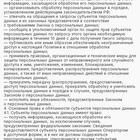
персональные данные, относящиеся к другим субъектам
персональных данных, за исключением случаев, когда имеются
законные основания для раскрытия таких персональных данных.
Перечень информации и порядок ее получения установлен
Законом о персональных данных;
— требовать от оператора уточнения его персональных данных,
их блокирования или уничтожения в случае, если персональные
данные являются неполными, устаревшими, неточными,
незаконно полученными или не являются необходимыми для
заявленной цели обработки, а также принимать предусмотренные
законом меры по защите своих прав;
— выдвигать условие предварительного согласия при обработке
персональных данных в целях продвижения на рынке товаров,
работ и услуг;
— на отзыв согласия на обработку персональных данных, а также,
на направление требования о прекращении обработки
персональных данных;
— обжаловать в уполномоченный орган по защите прав субъектов
персональных данных или в судебном порядке неправомерные
действия или бездействие Оператора при обработке его
персональных данных;
— на осуществление иных прав, предусмотренных
законодательством РФ.
4.2. Субъекты персональных данных обязаны:
— предоставлять Оператору достоверные данные о себе;
— сообщать Оператору об уточнении (обновлении, изменении)
своих персональных данных.
4.3. Лица, передавшие Оператору недостоверные сведения
о себе, либо сведения о другом субъекте персональных данных
без согласия последнего, несут ответственность в соответствии
с законодательством РФ.
5. Принципы обработки персональных данных
5.1. Обработка персональных данных осуществляется на законной
и справедливой основе.
5.2. Обработка персональных данных ограничивается
достижением конкретных, заранее определенных и законных
целей. Не допускается обработка персональных данных,
несовместимая с целями сбора персональных данных.
5.3. Не допускается объединение баз данных, содержащих
персональные данные, обработка которых осуществляется