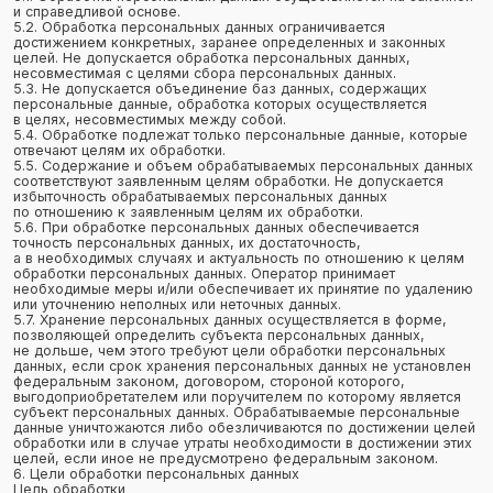
Сбор, запись, систематизация, накопление, хранение,
уничтожение и обезличивание персональных данных
7. Условия обработки персональных данных
7.1. Обработка персональных данных осуществляется с согласия
субъекта персональных данных на обработку его персональных
данных.
7.2. Обработка персональных данных необходима для достижения
целей, предусмотренных международным договором Российской
Федерации или законом, для осуществления возложенных
законодательством Российской Федерации на оператора функций,
полномочий и обязанностей.
7.3. Обработка персональных данных необходима для
осуществления правосудия, исполнения судебного акта, акта
другого органа или должностного лица, подлежащих исполнению
в соответствии с законодательством Российской Федерации
об исполнительном производстве.
7.4. Обработка персональных данных необходима для исполнения
договора, стороной которого либо выгодоприобретателем или
поручителем по которому является субъект персональных
данных, а также для заключения договора по инициативе субъекта
персональных данных или договора, по которому субъект
персональных данных будет являться выгодоприобретателем или
поручителем.
7.5. Обработка персональных данных необходима для
осуществления прав и законных интересов оператора или третьих
лиц либо для достижения общественно значимых целей при
условии, что при этом не нарушаются права и свободы субъекта
персональных данных.
7.6. Осуществляется обработка персональных данных, доступ
неограниченного круга лиц к которым предоставлен субъектом
персональных данных либо по его просьбе (далее —
общедоступные персональные данные).
7.7. Осуществляется обработка персональных данных,
подлежащих опубликованию или обязательному раскрытию
в соответствии с федеральным законом.
8. Порядок сбора, хранения, передачи и других видов обработки
персональных данных
Безопасность персональных данных, которые обрабатываются
Оператором, обеспечивается путем реализации правовых,
организационных и технических мер, необходимых для