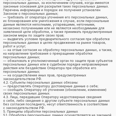
в целях, несовместимых между собой.
5.4. Обработке подлежат только персональные данные, которые
отвечают целям их обработки.
5.5. Содержание и объем обрабатываемых персональных данных
соответствуют заявленным целям обработки. Не допускается
избыточность обрабатываемых персональных данных
по отношению к заявленным целям их обработки.
5.6. При обработке персональных данных обеспечивается
точность персональных данных, их достаточность,
а в необходимых случаях и актуальность по отношению к целям
обработки персональных данных. Оператор принимает
необходимые меры и/или обеспечивает их принятие по удалению
или уточнению неполных или неточных данных.
5.7. Хранение персональных данных осуществляется в форме,
позволяющей определить субъекта персональных данных,
не дольше, чем этого требуют цели обработки персональных
данных, если срок хранения персональных данных не установлен
федеральным законом, договором, стороной которого,
выгодоприобретателем или поручителем по которому является
субъект персональных данных. Обрабатываемые персональные
данные уничтожаются либо обезличиваются по достижении целей
обработки или в случае утраты необходимости в достижении этих
целей, если иное не предусмотрено федеральным законом.
6. Цели обработки персональных данных
Цель обработки
информирование Пользователя посредством отправки
электронных писем
Персональные данные
фамилия, имя, отчество
электронный адрес
номера телефонов
фотографии
Правовые основания
Федеральный закон «Об информации, информационных
технологиях и о защите информации» от 27.07.2006 N 149-
ФЗ
Виды обработки персональных данных