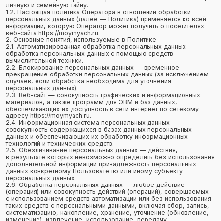
вычислительной техники.
2.2. Блокирование персональных данных — временное
прекращение обработки персональных данных (за исключением
случаев, если обработка необходима для уточнения
персональных данных).
2.3. Веб-сайт — совокупность графических и информационных
материалов, а также программ для ЭВМ и баз данных,
обеспечивающих их доступность в сети интернет по сетевому
адресу https://moymyach.ru.
2.4. Информационная система персональных данных —
совокупность содержащихся в базах данных персональных
данных и обеспечивающих их обработку информационных
технологий и технических средств.
2.5. Обезличивание персональных данных — действия,
в результате которых невозможно определить без использования
дополнительной информации принадлежность персональных
данных конкретному Пользователю или иному субъекту
персональных данных.
2.6. Обработка персональных данных — любое действие
(операция) или совокупность действий (операций), совершаемых
с использованием средств автоматизации или без использования
таких средств с персональными данными, включая сбор, запись,
систематизацию, накопление, хранение, уточнение (обновление,
изменение), извлечение, использование, передачу
(распространение, предоставление, доступ), обезличивание,
блокирование, удаление, уничтожение персональных данных.
2.7. Оператор — государственный орган, муниципальный орган,
юридическое или физическое лицо, самостоятельно или
совместно с другими лицами организующие и/
или осуществляющие обработку персональных данных, а также
определяющие цели обработки персональных данных, состав
персональных данных, подлежащих обработке, действия
(операции), совершаемые с персональными данными.
2.8. Персональные данные — любая информация, относящаяся
прямо или косвенно к определенному или определяемому
Пользователю веб-сайта https://moymyach.ru.
2.9. Персональные данные, разрешенные субъектом
персональных данных для распространения, — персональные
данные, доступ неограниченного круга лиц к которым