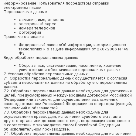
выполнения в полном объеме требований действующего
законодательства в области защиты персональных данных.
8.1. Оператор обеспечивает сохранность персональных данных
и принимает все возможные меры, исключающие доступ
к персональным данным неуполномоченных лиц.
8.2. Персональные данные Пользователя никогда, ни при каких
условиях не будут переданы третьим лицам, за исключением
случаев, связанных с исполнением действующего
законодательства либо в случае, если субъектом персональных
данных дано согласие Оператору на передачу данных третьему
лицу для исполнения обязательств по гражданско-правовому
договору.
8.3. В случае выявления неточностей в персональных данных,
Пользователь может актуализировать их самостоятельно, путем
направления Оператору уведомление на адрес электронной
почты Оператора info@moymyach.ru с пометкой «Актуализация
персональных данных».
8.4. Срок обработки персональных данных определяется
достижением целей, для которых были собраны персональные
данные, если иной срок не предусмотрен договором или
действующим законодательством.
Пользователь может в любой момент отозвать свое согласие
на обработку персональных данных, направив Оператору
уведомление посредством электронной почты на электронный
адрес Оператора info@moymyach.ru с пометкой «Отзыв согласия
на обработку персональных данных».
8.5. Вся информация, которая собирается сторонними сервисами,
в том числе платежными системами, средствами связи и другими
поставщиками услуг, хранится и обрабатывается указанными
лицами (Операторами) в соответствии с их Пользовательским
соглашением и Политикой конфиденциальности. Субъект
персональных данных и/или с указанными документами. Оператор
не несет ответственность за действия третьих лиц, в том числе
указанных в настоящем пункте поставщиков услуг.
8.6. Установленные субъектом персональных данных запреты
на передачу (кроме предоставления доступа), а также
на обработку или условия обработки (кроме получения доступа)
персональных данных, разрешенных для распространения,
не действуют в случаях обработки персональных данных
в государственных, общественных и иных публичных интересах,