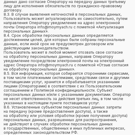
которым планируется трансграничная передача персональных
данных, соответствующие сведения.
11. Конфиденциальность персональных данных
Оператор и иные лица, получившие доступ к персональным
данным, обязаны не раскрывать третьим лицам
и не распространять персональные данные без согласия субъекта
персональных данных, если иное не предусмотрено
федеральным законом.
12. Заключительные положения
12.1. Пользователь может получить любые разъяснения
по интересующим вопросам, касающимся обработки его
персональных данных, обратившись к Оператору с помощью
электронной почты info@moymyach.ru.
12.2. В данном документе будут отражены любые изменения
политики обработки персональных данных Оператором. Политика
действует бессрочно до замены ее новой версией.
12.3. Актуальная версия Политики в свободном доступе
расположена в сети Интернет
по адресу https://moymyach.ru/personal-page.