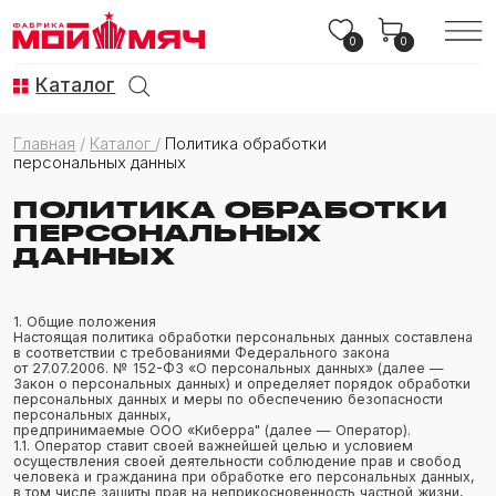
0
0
Каталог
Главная
/
Каталог
/
Политика обработки
персональных данных
ПОЛИТИКА ОБРАБОТКИ
ПЕРСОНАЛЬНЫХ
ДАННЫХ
1. Общие положения
Настоящая политика обработки персональных данных составлена
в соответствии с требованиями Федерального закона
от 27.07.2006. № 152-ФЗ «О персональных данных» (далее —
Закон о персональных данных) и определяет порядок обработки
персональных данных и меры по обеспечению безопасности
персональных данных,
предпринимаемые ООО «Киберра" (далее — Оператор).
1.1. Оператор ставит своей важнейшей целью и условием
осуществления своей деятельности соблюдение прав и свобод
человека и гражданина при обработке его персональных данных,
в том числе защиты прав на неприкосновенность частной жизни,
личную и семейную тайну.
1.2. Настоящая политика Оператора в отношении обработки
персональных данных (далее — Политика) применяется ко всей
информации, которую Оператор может получить о посетителях
веб-сайта https://moymyach.ru.
2. Основные понятия, используемые в Политике
2.1. Автоматизированная обработка персональных данных —
обработка персональных данных с помощью средств