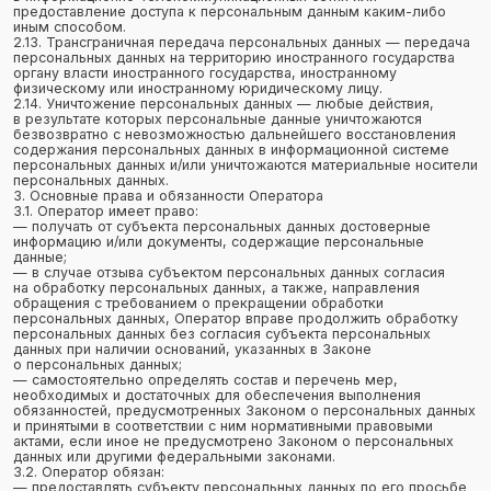
о персональных данных;
— самостоятельно определять состав и перечень мер,
необходимых и достаточных для обеспечения выполнения
обязанностей, предусмотренных Законом о персональных данных
и принятыми в соответствии с ним нормативными правовыми
актами, если иное не предусмотрено Законом о персональных
данных или другими федеральными законами.
3.2. Оператор обязан:
— предоставлять субъекту персональных данных по его просьбе
информацию, касающуюся обработки его персональных данных;
— организовывать обработку персональных данных в порядке,
установленном действующим законодательством РФ;
— отвечать на обращения и запросы субъектов персональных
данных и их законных представителей в соответствии
с требованиями Закона о персональных данных;
— сообщать в уполномоченный орган по защите прав субъектов
персональных данных по запросу этого органа необходимую
информацию в течение 10 дней с даты получения такого запроса;
— публиковать или иным образом обеспечивать неограниченный
доступ к настоящей Политике в отношении обработки
персональных данных;
— принимать правовые, организационные и технические меры для
защиты персональных данных от неправомерного или случайного
доступа к ним, уничтожения, изменения, блокирования,
копирования, предоставления, распространения персональных
данных, а также от иных неправомерных действий в отношении
персональных данных;
— прекратить передачу (распространение, предоставление,
доступ) персональных данных, прекратить обработку и уничтожить
персональные данные в порядке и случаях, предусмотренных
Законом о персональных данных;
— исполнять иные обязанности, предусмотренные Законом
о персональных данных.
4. Основные права и обязанности субъектов персональных данных
4.1. Субъекты персональных данных имеют право:
— получать информацию, касающуюся обработки его
персональных данных, за исключением случаев,
предусмотренных федеральными законами. Сведения
предоставляются субъекту персональных данных Оператором
в доступной форме, и в них не должны содержаться