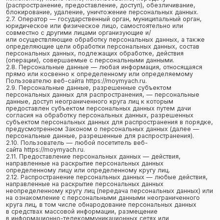
предоставлен субъектом персональных данных путем дачи
согласия на обработку персональных данных, разрешенных
субъектом персональных данных для распространения в порядке,
предусмотренном Законом о персональных данных (далее —
персональные данные, разрешенные для распространения).
2.10. Пользователь — любой посетитель веб-
сайта https://moymyach.ru.
2.11. Предоставление персональных данных — действия,
направленные на раскрытие персональных данных
определенному лицу или определенному кругу лиц.
2.12. Распространение персональных данных — любые действия,
направленные на раскрытие персональных данных
неопределенному кругу лиц (передача персональных данных) или
на ознакомление с персональными данными неограниченного
круга лиц, в том числе обнародование персональных данных
в средствах массовой информации, размещение
в информационно-телекоммуникационных сетях или
предоставление доступа к персональным данным каким-либо
иным способом.
2.13. Трансграничная передача персональных данных — передача
персональных данных на территорию иностранного государства
органу власти иностранного государства, иностранному
физическому или иностранному юридическому лицу.
2.14. Уничтожение персональных данных — любые действия,
в результате которых персональные данные уничтожаются
безвозвратно с невозможностью дальнейшего восстановления
содержания персональных данных в информационной системе
персональных данных и/или уничтожаются материальные носители
персональных данных.
3. Основные права и обязанности Оператора
3.1. Оператор имеет право:
— получать от субъекта персональных данных достоверные
информацию и/или документы, содержащие персональные
данные;
— в случае отзыва субъектом персональных данных согласия
на обработку персональных данных, а также, направления
обращения с требованием о прекращении обработки
персональных данных, Оператор вправе продолжить обработку
персональных данных без согласия субъекта персональных
данных при наличии оснований, указанных в Законе