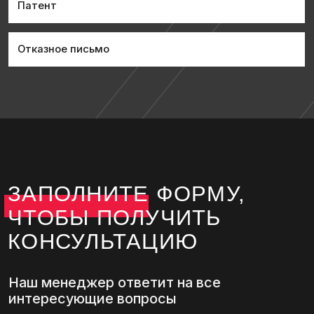
© 2026. Все права защищены
+7 (499) 290-79-28
Пн-Пт: 10:00-19:00
МО, Истринский район, д. Обушково, д. 120
ООО “Киберра” (ИНН 9723064877,
ОГРН 1187746814870)
SALES@MOYMYACH.RU
Для оформление заказа
INFO@MOYMYACH.RU
Для корпоративных клиентов